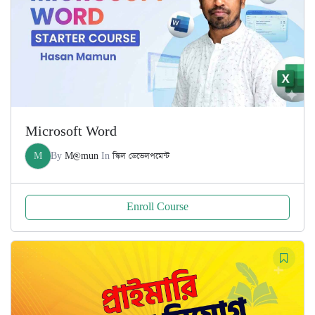
Microsoft Word
M
By
M@mun
In
স্কিল ডেভেলপমেন্ট
Enroll Course