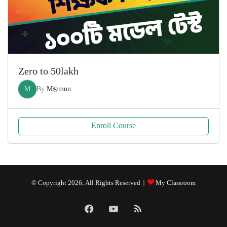
Zero to 50lakh
M
By
M@mun
Enroll Course
© Copyright 2026, All Rights Reserved |
My Classroom
Facebook
YouTube
RSS