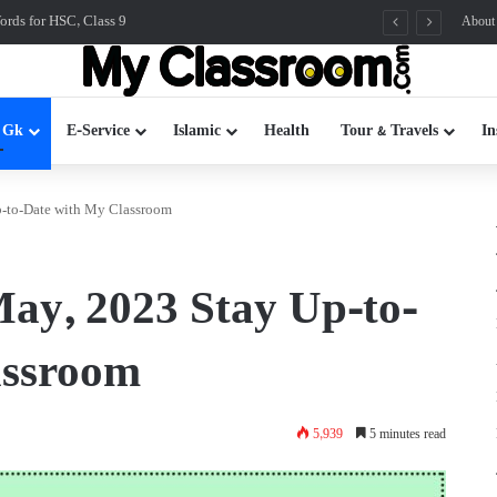
rds for HSC, Class 9
About
 Gk
E-Service
Islamic
Health
Tour & Travels
In
p-to-Date with My Classroom
May, 2023 Stay Up-to-
assroom
5,939
5 minutes read