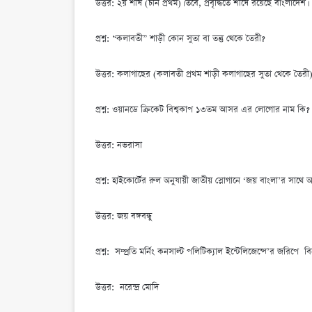
উত্তর: ২য় শীর্ষ (চীন প্রথম)। তবে, প্রবৃদ্ধিতে শীর্ষে রয়েছে বাংলাদেশ।
প্রশ্ন: “কলাবতী” শাড়ী কোন সুতা বা তন্তু থেকে তৈরী?
উত্তর: কলাগাছের (কলাবতী প্রথম শাড়ী কলাগাছের সুতা থেকে তৈরী
প্রশ্ন: ওয়ানডে ক্রিকেট বিশ্বকাপ ১৩তম আসর এর লোগোর নাম কি?
উত্তর: নভরাসা
প্রশ্ন: হাইকোর্টের রুল অনুযায়ী জাতীয় স্লোগানে ‘জয় বাংলা’র সাথে অ
উত্তর: জয় বঙ্গবন্ধু
প্রশ্ন: সম্প্রতি মর্নিং কনসাল্ট পলিটিক্যাল ইন্টেলিজেন্সে’র জরিপে ব
উত্তর: নরেন্দ্র মোদি