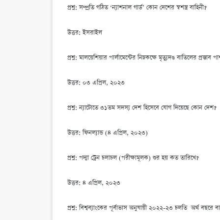
প্রশ্ন: সম্প্রতি গঠিত ‘ন্যাশনাল গার্ড’ কোন দেশের স্বশস্ত্র বাহিনী?
উত্তর: ইসরাইল
প্রশ্ন: মালয়েশিয়ার পার্লামেন্টের নিম্নকক্ষে মৃত্যুদণ্ড বাতিলের প্রস্তা
উত্তর: ০৩ এপ্রিল, ২০২৩
প্রশ্ন: ন্যাটোতে ৩১তম সদস্য দেশ হিসেবে যোগ দিয়েছে কোন দেশ?
উত্তর: ফিনল্যান্ড (৪ এপ্রিল, ২০২৩)
প্রশ্ন: পদ্মা ট্রেন চলাচল (পরীক্ষামূলক) শুর হয় কত তারিখে?
উত্তর: ৪ এপ্রিল, ২০২৩
প্রশ্ন: বিশ্বব্যাংকের পূর্বাভাস অনুযায়ী ২০২২-২৩ চলতি অর্থ বছরে বা