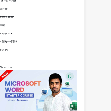
বিশ্ববিদ্যালয় ভর্তি
ব্যবসায়
ভাবসম্প্রসারন
রচনা
সাধারন জ্ঞান
সাহিত্যিক পরিচিতি
স্বাস্থ্যকথা
New title