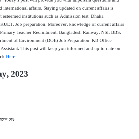
! Today’s post will provide you with important questions and
 international affairs. Staying updated on current affairs is
at esteemed institutions such as Admission test, Dhaka
KUET, Job preparation. Moreover, knowledge of current affairs
ng Primary Teacher Recruitment, Bangladesh Railway, NSI, BBS,
rtment of Environment (DOE) Job Preparation, KB Office
sistant. This post will keep you informed and up-to-date on
ick
Here
ay, 2023
িত হলেন কে?