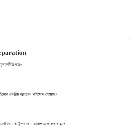
eparation
ক মূল্যস্ফীতি কত?
সেবে কেন্দ্রীয় ব্যাং‌কের লাইসেন্স পেয়েছে?
েন্ট ডোনাল্ড ট্রাম্প কোন আদালতে গ্রেফতার হন?