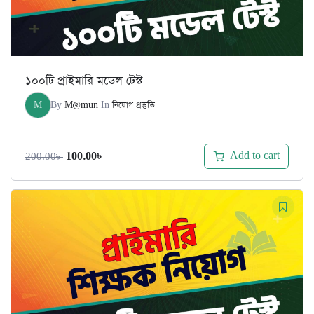
১০০টি প্রাইমারি মডেল টেস্ট
M
By
M@mun
In
নিয়োগ প্রস্তুতি
Original
Current
Add to cart
100.00
৳
200.00
৳
price
price
was:
is:
200.00৳ .
100.00৳ .