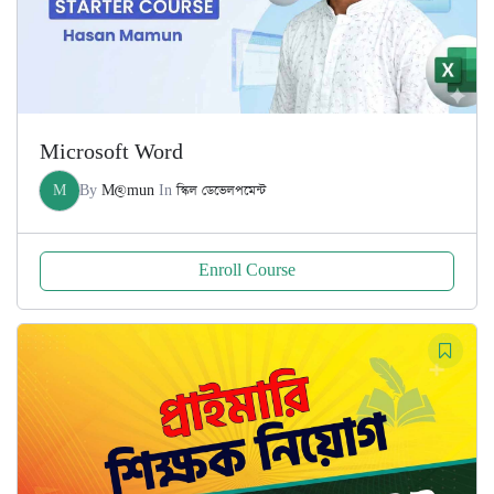
Microsoft Word
M
By
M@mun
In
স্কিল ডেভেলপমেন্ট
Enroll Course