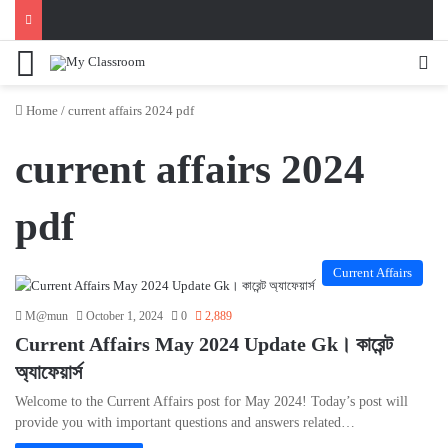
Menu
Se
Home
/
current affairs 2024 pdf
current affairs 2024
pdf
Current Affairs
M@mun
October 1, 2024
0
2,889
Current Affairs May 2024 Update Gk। কারেন্ট
অ্যাফেয়ার্স
Welcome to the Current Affairs post for May 2024! Today’s post will
provide you with important questions and answers related…