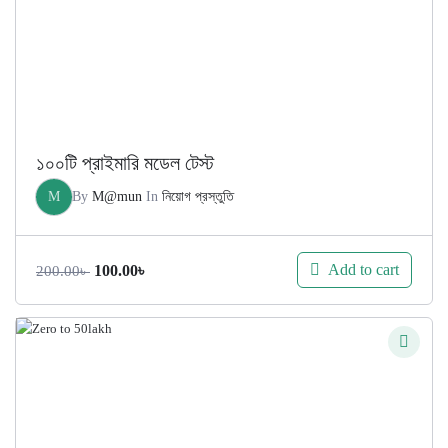
১০০টি প্রাইমারি মডেল টেস্ট
M
By
M@mun
In
নিয়োগ প্রস্তুতি
Original
Current
Add to cart
100.00
৳
200.00
৳
price
price
was:
is:
200.00৳ .
100.00৳ .