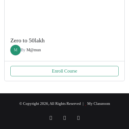
Zero to 50lakh
M
By
M@mun
Enroll Course
© Copyright 2026, All Rights Reserved |
My Classroom
Facebook
YouTube
RSS