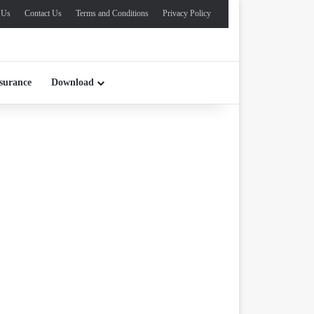
 Us
Contact Us
Terms and Conditions
Privacy Policy
surance
Download