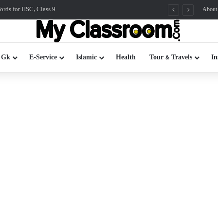
rds for HSC, Class 9
About
 Gk
E-Service
Islamic
Health
Tour & Travels
In