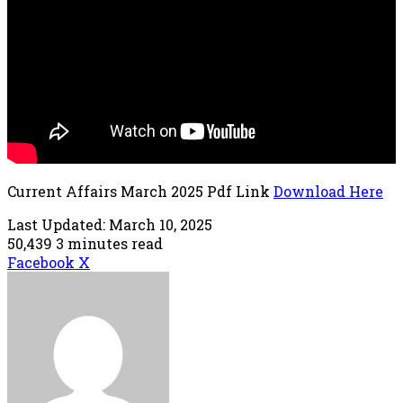
Current Affairs March 2025 Pdf Link
Download Here
Last Updated: March 10, 2025
50,439
3 minutes read
LinkedIn
Tumblr
Pinterest
Reddit
VKontakte
Share
Print
Facebook
X
via
Email