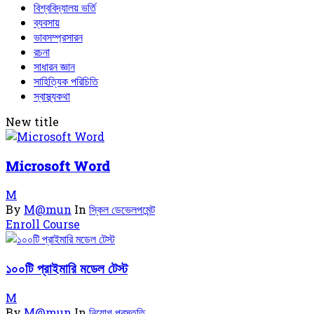
বিশ্ববিদ্যালয় ভর্তি
ব্যবসায়
ভাবসম্প্রসারন
রচনা
সাধারন জ্ঞান
সাহিত্যিক পরিচিতি
স্বাস্থ্যকথা
New title
Microsoft Word
M
By
M@mun
In
স্কিল ডেভেলপমেন্ট
Enroll Course
১০০টি প্রাইমারি মডেল টেস্ট
M
By
M@mun
In
নিয়োগ প্রস্তুতি