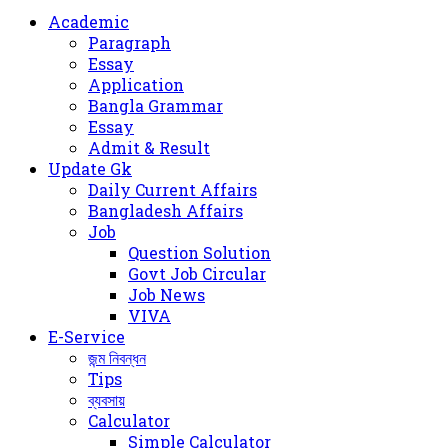
for
Academic
Paragraph
Essay
Application
Bangla Grammar
Essay
Admit & Result
Update Gk
Daily Current Affairs
Bangladesh Affairs
Job
Question Solution
Govt Job Circular
Job News
VIVA
E-Service
জন্ম নিবন্ধন
Tips
ব্যবসায়
Calculator
Simple Calculator