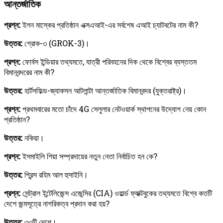
আন্তর্জাতিক
প্রশ্ন:
ইলন মাস্কের প্রতিষ্ঠান এক্সএআই-এর সর্বশেষ এআই চ্যাটবটের নাম কী?
উত্তর:
গ্রোক-৩ (GROK-3)।
প্রশ্ন:
ফোর্বস ইন্ডিয়ার তথ্যমতে, যাত্রী পরিবহনের দিক থেকে বিশ্বের ব্যস্ততম
বিমানবন্দরের নাম কী?
উত্তর:
হার্টসফিল্ড-জ্যাকসন আটলান্টা আন্তর্জাতিক বিমানবন্দর (যুক্তরাষ্ট্র)।
প্রশ্ন:
প্রথমবারের মতো চাঁদে 4G সেলুলার নেটওয়ার্ক স্থাপনের উদ্যোগ নেয় কোন
প্রতিষ্ঠান?
উত্তর:
নকিয়া।
প্রশ্ন:
ইসমাইলি শিয়া সম্প্রদায়ের নতুন নেতা নির্বাচিত হন কে?
উত্তর:
প্রিন্স রহিম আল হুসাইনি।
প্রশ্ন:
সেন্ট্রাল ইন্টেলিজেন্স এজেন্সির (CIA) ওয়ার্ল্ড ফ্যাক্টবুকের তথ্যমতে বিশ্বে কতটি
দেশে জন্মসূত্রে নাগরিকত্ব প্রদান করা হয়?
উত্তর:
৩৩টি দেশে।