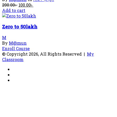
Original
Current
200.00
৳
100.00
৳
price
price
Add to cart
was:
is:
200.00৳ .
100.00৳ .
Zero to 50lakh
M
By
M@mun
Enroll Course
© Copyright 2026, All Rights Reserved |
My
Classroom
Facebook
YouTube
RSS
Facebook
X
WhatsApp
Telegram
Back
to
top
button