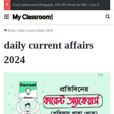
Food Adulteration Paragraph: 100-300 Words for HSC, Class 9
Menu
Se
Home
/
daily current affairs 2024
daily current affairs
2024