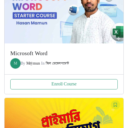
Microsoft Word
M
By
M@mun
In
স্কিল ডেভেলপমেন্ট
Enroll Course