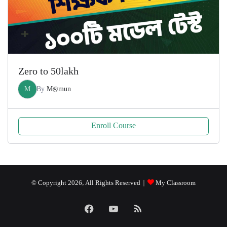
Zero to 50lakh
M
By
M@mun
Enroll Course
© Copyright 2026, All Rights Reserved |
My Classroom
Facebook
YouTube
RSS