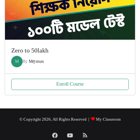
Zero to 50lakh
M
By
M@mun
Enroll Course
© Copyright 2026, All Rights Reserved |
My Classroom
Facebook
YouTube
RSS