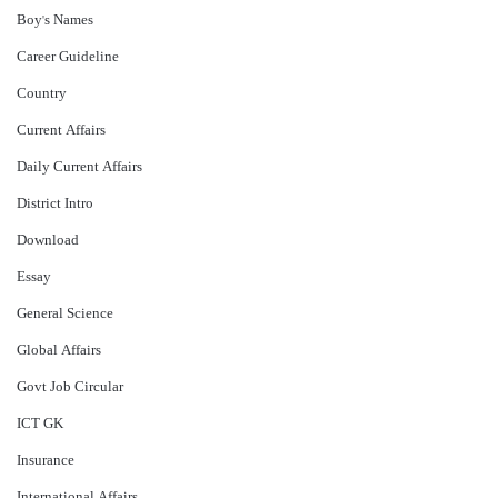
Boy's Names
Career Guideline
Country
Current Affairs
Daily Current Affairs
District Intro
Download
Essay
General Science
Global Affairs
Govt Job Circular
ICT GK
Insurance
International Affairs