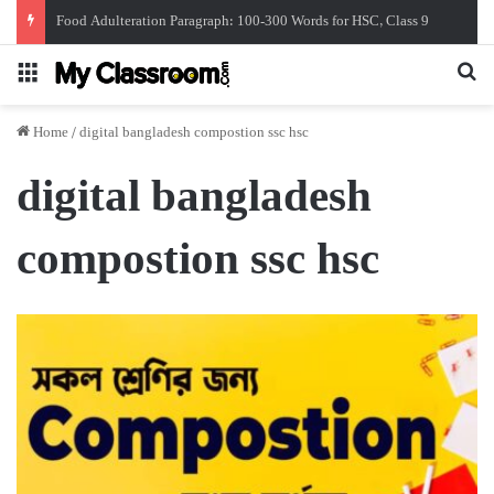
Food Adulteration Paragraph: 100-300 Words for HSC, Class 9
Menu
Se
Home
/
digital bangladesh compostion ssc hsc
digital bangladesh
compostion ssc hsc