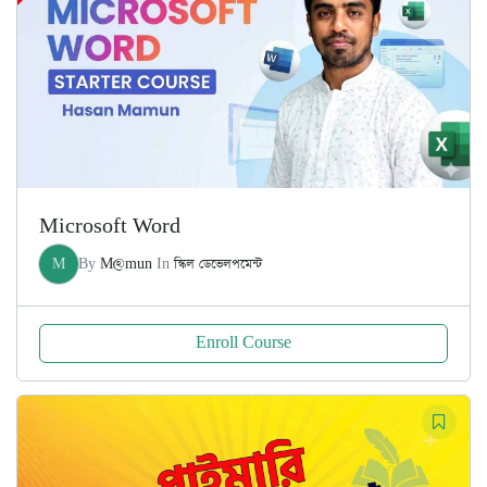
Microsoft Word
M
By
M@mun
In
স্কিল ডেভেলপমেন্ট
Enroll Course