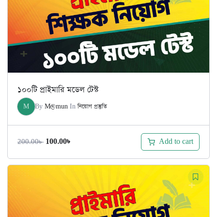
১০০টি প্রাইমারি মডেল টেস্ট
M
By
M@mun
In
নিয়োগ প্রস্তুতি
Original
Current
Add to cart
100.00
৳
200.00
৳
price
price
was:
is:
200.00৳ .
100.00৳ .