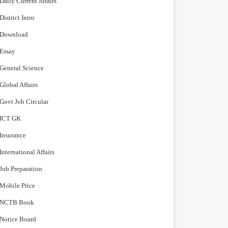
Daily Current Affairs
District Intro
Download
Essay
General Science
Global Affairs
Govt Job Circular
ICT GK
Insurance
International Affairs
Job Preparation
Mobile Price
NCTB Book
Notice Board