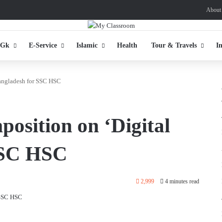
About
 Gk
E-Service
Islamic
Health
Tour & Travels
I
Bangladesh for SSC HSC
position on ‘Digital
SSC HSC
2,999
4 minutes read