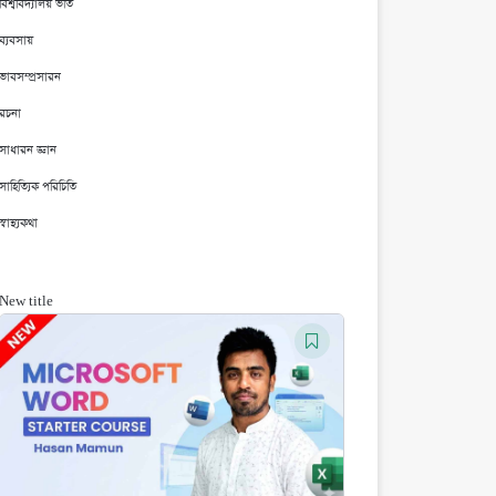
বিশ্ববিদ্যালয় ভর্তি
ব্যবসায়
ভাবসম্প্রসারন
রচনা
সাধারন জ্ঞান
সাহিত্যিক পরিচিতি
স্বাস্থ্যকথা
New title