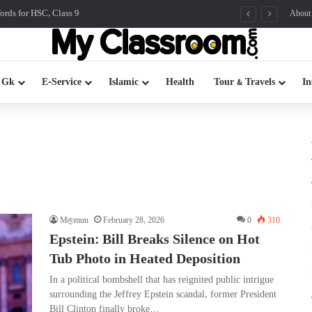
rds for HSC, Class 9
About
 Gk
E-Service
Islamic
Health
Tour & Travels
In
M@mun
February 28, 2026
0
310
Epstein: Bill Breaks Silence on Hot
Tub Photo in Heated Deposition
In a political bombshell that has reignited public intrigue
surrounding the Jeffrey Epstein scandal, former President
Bill Clinton finally broke…