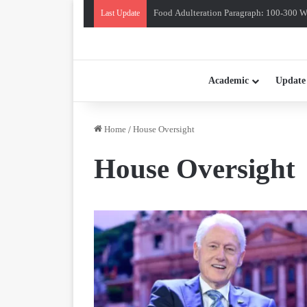
Food Adulteration Paragraph: 100-300 Wo
Last Update
Academic
Update
Home
/
House Oversight
House Oversight