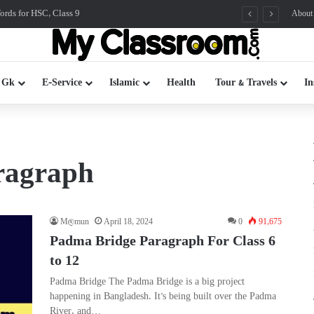
rds for HSC, Class 9
About
 Gk
E-Service
Islamic
Health
Tour & Travels
In
ragraph
M@mun
April 18, 2024
0
91,675
Padma Bridge Paragraph For Class 6
to 12
Padma Bridge The Padma Bridge is a big project
happening in Bangladesh. It’s being built over the Padma
River, and…