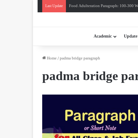
Food Adulteration Paragraph: 100-300 Wo
Last Update
Academic
Update
Home
/
padma bridge paragraph
padma bridge pa