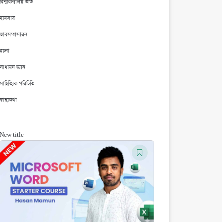
বিশ্ববিদ্যালয় ভর্তি
ব্যবসায়
ভাবসম্প্রসারন
রচনা
সাধারন জ্ঞান
সাহিত্যিক পরিচিতি
স্বাস্থ্যকথা
New title