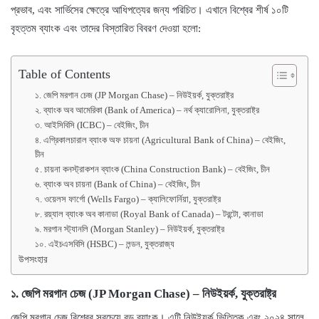
প্রভাব, এবং সার্ভিসের ক্ষেত্রে আধিপত্যের জন্য পরিচিত। এখানে বিশ্বের শীর্ষ ১০টি
বৃহত্তম ব্যাংক এবং তাদের বিস্তারিত বিবরণ দেওয়া হলো:
Table of Contents
১. জেপি মরগান চেজ (JP Morgan Chase) – নিউইয়র্ক, যুক্তরাষ্ট্র
২. ব্যাংক অব আমেরিকা (Bank of America) – নর্থ ক্যারোলিনা, যুক্তরাষ্ট্র
৩. আইসিবিসি (ICBC) – বেইজিং, চীন
৪. এগ্রিকালচারাল ব্যাংক অফ চায়না (Agricultural Bank of China) – বেইজিং,
চীন
৫. চায়না কনস্ট্রাকশন ব্যাংক (China Construction Bank) – বেইজিং, চীন
৬. ব্যাংক অব চায়না (Bank of China) – বেইজিং, চীন
৭. ওয়েলস ফার্গো (Wells Fargo) – ক্যালিফোর্নিয়া, যুক্তরাষ্ট্র
৮. রয়্যাল ব্যাংক অব কানাডা (Royal Bank of Canada) – টরন্টো, কানাডা
৯. মরগান স্ট্যানলি (Morgan Stanley) – নিউইয়র্ক, যুক্তরাষ্ট্র
১০. এইচএসবিসি (HSBC) – লন্ডন, যুক্তরাজ্য
উপসংহার
১.
জেপি মরগান চেজ (JP Morgan Chase)
–
নিউইয়র্ক, যুক্তরাষ্ট্র
জেপি মরগান চেজ বিশ্বের সবচেয়ে বড় ব্যাংক। এটি নিউইয়র্ক ভিত্তিক এবং ২০২৪ সালে