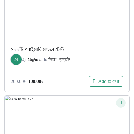
১০০টি প্রাইমারি মডেল টেস্ট
M
By
M@mun
In
নিয়োগ প্রস্তুতি
Original
Current
Add to cart
100.00
৳
200.00
৳
price
price
was:
is:
200.00৳ .
100.00৳ .