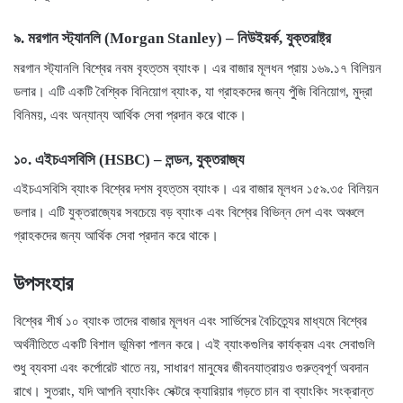
৯.
মরগান স্ট্যানলি (Morgan Stanley)
–
নিউইয়র্ক, যুক্তরাষ্ট্র
মরগান স্ট্যানলি বিশ্বের নবম বৃহত্তম ব্যাংক। এর বাজার মূলধন প্রায় ১৬৯.১৭ বিলিয়ন
ডলার। এটি একটি বৈশ্বিক বিনিয়োগ ব্যাংক, যা গ্রাহকদের জন্য পুঁজি বিনিয়োগ, মুদ্রা
বিনিময়, এবং অন্যান্য আর্থিক সেবা প্রদান করে থাকে।
১০.
এইচএসবিসি (HSBC)
–
লন্ডন, যুক্তরাজ্য
এইচএসবিসি ব্যাংক বিশ্বের দশম বৃহত্তম ব্যাংক। এর বাজার মূলধন ১৫৯.৩৫ বিলিয়ন
ডলার। এটি যুক্তরাজ্যের সবচেয়ে বড় ব্যাংক এবং বিশ্বের বিভিন্ন দেশ এবং অঞ্চলে
গ্রাহকদের জন্য আর্থিক সেবা প্রদান করে থাকে।
উপসংহার
বিশ্বের শীর্ষ ১০ ব্যাংক তাদের বাজার মূলধন এবং সার্ভিসের বৈচিত্র্যের মাধ্যমে বিশ্বের
অর্থনীতিতে একটি বিশাল ভূমিকা পালন করে। এই ব্যাংকগুলির কার্যক্রম এবং সেবাগুলি
শুধু ব্যবসা এবং কর্পোরেট খাতে নয়, সাধারণ মানুষের জীবনযাত্রায়ও গুরুত্বপূর্ণ অবদান
রাখে। সুতরাং, যদি আপনি ব্যাংকিং সেক্টরে ক্যারিয়ার গড়তে চান বা ব্যাংকিং সংক্রান্ত