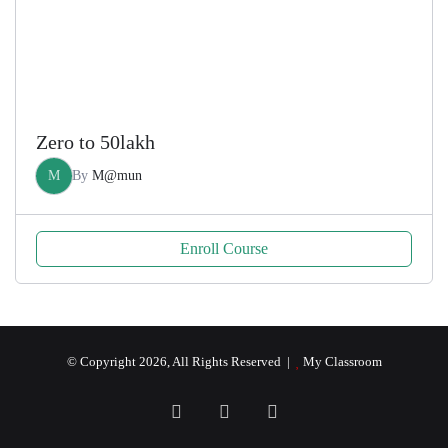
Zero to 50lakh
M
By
M@mun
Enroll Course
© Copyright 2026, All Rights Reserved |
My Classroom
Facebook
YouTube
RSS