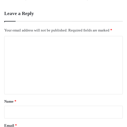
Leave a Reply
Your email address will not be published.
Required fields are marked
*
C
o
m
m
e
n
t
*
Name
*
Email
*