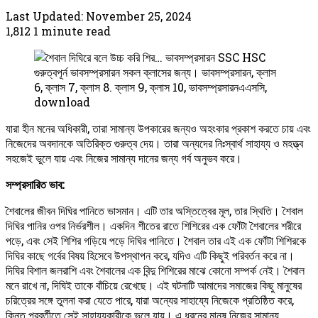
Last Updated: November 25, 2024
1,812
1 minute read
গুরুত্বপূর্ন ভাবসম্প্রসারন সকল ক্লাসের জন্য। ভাবসম্প্রসারন, ক্লাস
6, ক্লাস 7, ক্লাস 8. ক্লাস 9, ক্লাস 10, ভাবসম্প্রসারনএএসসি,
download
যারা হীন মনের অধিকারী, তারা সামান্য উপকারের জন্যও অহংকার প্রকাশ করতে চায় এবং
নিজেদের অবদানকে অতিরিক্ত গুরুত্ব দেয়। তারা অন্যদের নিঃস্বার্থ সাহায্য ও মহত্ত্ব
সহজেই ভুলে যায় এবং নিজের সামান্য দানের জন্য গর্ব অনুভব করে।
সম্প্রসারিত ভাব:
শৈবালের জীবন দিঘির পানিতে ভাসমান। এটি তার অস্তিত্বের মূল, তার স্থিতি। শৈবাল
দিঘির পানির ওপর নির্ভরশীল। একদিন শীতের রাতে শিশিরের এক ফোঁটা শৈবালের শরীরে
পড়ে, এবং সেই শিশির গড়িয়ে পড়ে দিঘির পানিতে। শৈবাল তার এই এক ফোঁটা শিশিরকে
দিঘির কাছে গর্বের বিষয় হিসেবে উপস্থাপন করে, যদিও এটি কিছুই পরিবর্তন করে না।
দিঘির বিশাল জলরাশি এবং শৈবালের এক বিন্দু শিশিরের মাঝে কোনো সম্পর্ক নেই। শৈবাল
মনে রাখে না, দিঘিই তাকে বাঁচিয়ে রেখেছে। এই ঘটনাটি আমাদের সমাজের কিছু মানুষের
চরিত্রের সঙ্গে তুলনা করা যেতে পারে, যারা অন্যের সাহায্যে নিজেকে প্রতিষ্ঠিত করে,
কিন্তু পরবর্তীতে সেই সাহায্যকারীকে ভুলে যায়। এ ধরনের মানুষ নিজের সামান্য