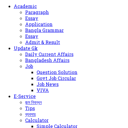
for
Academic
Paragraph
Essay
Application
Bangla Grammar
Essay
Admit & Result
Update Gk
Daily Current Affairs
Bangladesh Affairs
Job
Question Solution
Govt Job Circular
Job News
VIVA
E-Service
জন্ম নিবন্ধন
Tips
ব্যবসায়
Calculator
Simple Calculator