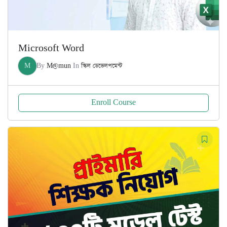
Microsoft Word
M
By
M@mun
In
স্কিল ডেভেলপমেন্ট
Enroll Course