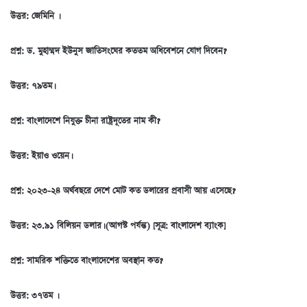
উত্তর:
জেমিনি
।
প্রশ্ন
:
ড
. মুহাম্মদ ইউনুস জাতিসংঘের কততম অধিবেশনে যোগ দিবেন
?
উত্তর
: ৭৯তম
।
প্রশ্ন
:
বাংলাদেশে
নিযুক্ত চীনা রাষ্ট্রদূতের নাম কী
?
উত্তর
: ইয়াও ওয়েন
।
প্রশ্ন
:
২০২৩-২৪
অর্থবছরে দেশে মোট কত ডলারের প্রবাসী আয় এসেছে
?
উত্তর
: ২৩.৯১ বিলিয়ন ডলার। (আগস্ট পর্যন্ত) [সূত্র: বাংলাদেশ ব্যাংক
]
প্রশ্ন
:
সামরিক শক্তিতে বাংলাদেশের অবস্থান কত?
উত্তর: ৩৭তম ।