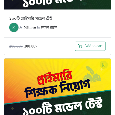
১০০টি প্রাইমারি মডেল টেস্ট
M
By
M@mun
In
নিয়োগ প্রস্তুতি
Original
Current
Add to cart
100.00
৳
200.00
৳
price
price
was:
is:
200.00৳ .
100.00৳ .