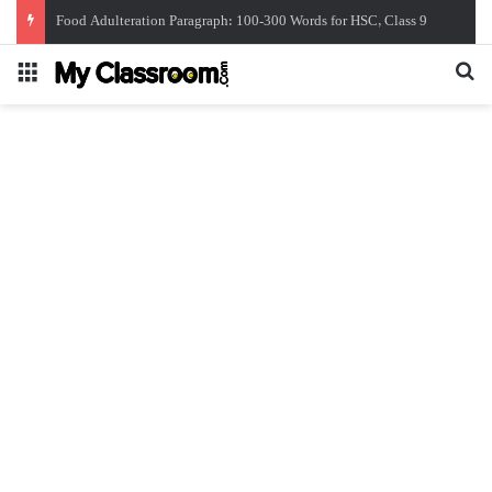
Food Adulteration Paragraph: 100-300 Words for HSC, Class 9
Menu
Se