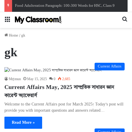
Food Adulteration Paragraph: 100-300 Words for HSC, Class 9
Menu
Se
Home
/
gk
gk
Current Affairs
M@mun
May 15, 2025
0
2,685
Current Affairs May, 2025 সাম্প্রতিক সাধারন জ্ঞান
কারেন্ট অ্যাফেয়ার্স
Welcome to the Current Affairs post for March 2025! Today’s post will
provide you with important questions and answers related…
Read More »