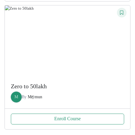
was:
is:
200.00৳ .
100.00৳ .
Zero to 50lakh
M
By
M@mun
Enroll Course