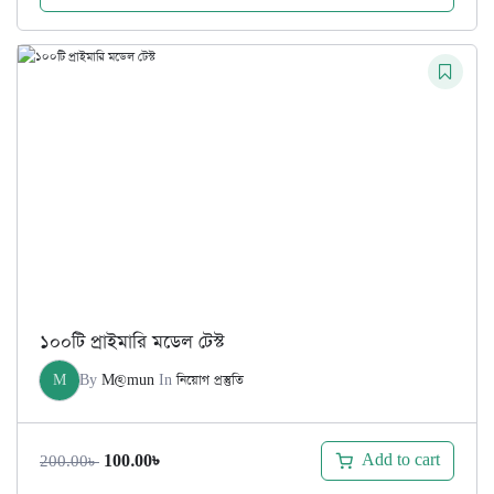
১০০টি প্রাইমারি মডেল টেস্ট
M
By
M@mun
In
নিয়োগ প্রস্তুতি
Original
Current
Add to cart
100.00
৳
200.00
৳
price
price