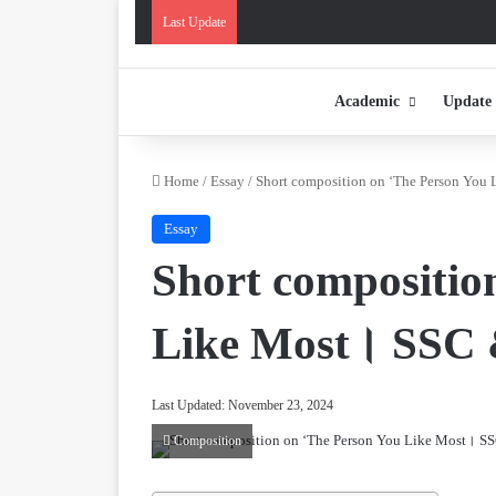
Last Update
Academic
Update
Home
/
Essay
/
Short composition on ‘The Person Yo
Essay
Short compositio
Like Most। SSC
Last Updated: November 23, 2024
Composition