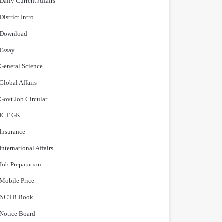
Daily Current Affairs
District Intro
Download
Essay
General Science
Global Affairs
Govt Job Circular
ICT GK
Insurance
International Affairs
Job Preparation
Mobile Price
NCTB Book
Notice Board