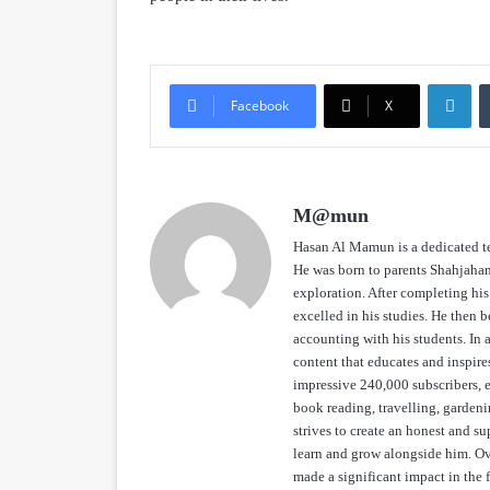
Li
Facebook
X
M@mun
Hasan Al Mamun is a dedicated te
He was born to parents Shahjaha
exploration. After completing hi
excelled in his studies. He then 
accounting with his students. In 
content that educates and inspir
impressive 240,000 subscribers, e
book reading, travelling, gardeni
strives to create an honest and s
learn and grow alongside him. Ov
made a significant impact in the 