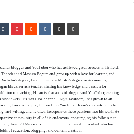
nkedIn
Tumblr
Pinterest
Reddit
VKontakte
Share via Email
Print
acher, blogger, and YouTuber who has achieved great success in his field.
n Topodar and Masrura Begum and grew up with a love for learning and
s Bachelor's degree, Hasan pursued a Master's degree in Accounting and
began his career as a teacher, sharing his knowledge and passion for
addition to teaching, Hasan is also an avid blogger and YouTuber, creating
es his viewers. His YouTube channel, "My Classroom," has grown to an
arning him a silver play button from YouTube. Hasan's interests include
ng, and writing, and he often incorporates these passions into his work. He
upportive community in all of his endeavors, encouraging his followers to
Short Composition: Technical
erall, Hasan Al Mamun is a talented and dedicated individual who has
Education। ‍SSC HSC
fields of education, blogging, and content creation.