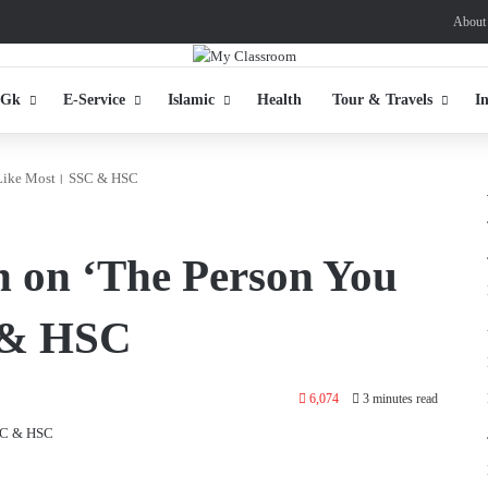
About
 Gk
E-Service
Islamic
Health
Tour & Travels
I
u Like Most। SSC & HSC
n on ‘The Person You
 & HSC
6,074
3 minutes read