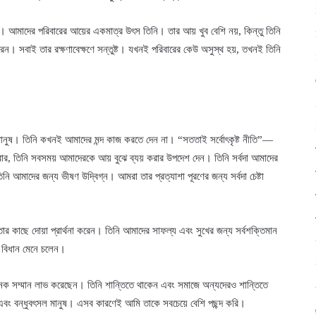
ীল। আমাদের পরিবারের আয়ের একমাত্র উৎস তিনি। তার আয় খুব বেশি নয়, কিন্তু তিনি
রেন। সবাই তার রক্ষণাবেক্ষণে সন্তুষ্ট। যখনই পরিবারের কেউ অসুস্থ হয়, তখনই তিনি
নুষ। তিনি কখনই আমাদের মন্দ কাজ করতে দেন না। “সততাই সর্বোৎকৃষ্ট নীতি”—
র, তিনি সবসময় আমাদেরকে আয় বুঝে ব্যয় করার উপদেশ দেন। তিনি সর্বদা আমাদের
আমাদের জন্য ভীষণ উদ্বিগ্ন। আমরা তার প্রত্যাশা পূরণের জন্য সর্বদা চেষ্টা
ার কাছে দোয়া প্রার্থনা করেন। তিনি আমাদের সাফল্য এবং সুখের জন্য সর্বশক্তিমান
র বিধান মেনে চলেন।
ে অনেক সম্মান লাভ করেছেন। তিনি শান্তিতে থাকেন এবং সমাজে অন্যদেরও শান্তিতে
এবং বন্ধুবৎসল মানুষ। এসব কারণেই আমি তাকে সবচেয়ে বেশি পছন্দ করি।