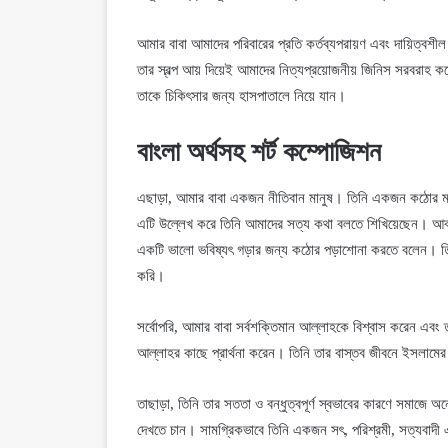
আমার বাবা আমাদের পরিবারের প্রতি কর্তব্যপরায়ণ এবং দায়িত্বশ
তার স্বল্প আয় দিয়েই আমাদের নিত্যপ্রয়োজনীয় জিনিস সরবরাহ ক
তাকে চিকিৎসার জন্য হাসপাতালে নিয়ে যান।
বাংলা অর্থসহ শর্ট কম্পোজিশন
এছাড়া, আমার বাবা একজন নীতিবান মানুষ। তিনি একজন কঠোর মা
এটি উল্লেখ করে তিনি আমাদের সত্য কথা বলতে শিখিয়েছেন। আবা
একটি ভালো ভবিষ্যৎ গড়ার জন্য কঠোর পড়াশোনা করতে বলেন। তিনি 
করি।
সর্বোপরি, আমার বাবা সর্বশক্তিমান আল্লাহকে বিশ্বাস করেন এবং ত
আল্লাহর কাছে প্রার্থনা করেন। তিনি তার বাস্তব জীবনে ইসলামে
তাছাড়া, তিনি তার সততা ও বন্ধুত্বপূর্ণ স্বভাবের কারণে সমাজ
দেখতে চান। সামগ্রিকভাবে তিনি একজন সৎ, পরিশ্রমী, সত্যবাদী 