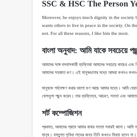
SSC & HSC The Person Y
Moreover, he enjoys much dignity in the society b
wants others to live in peace in the society. On th
not. For all these reasons, I like him the most.
বাংলা অনুবা
দ
: আমি যাকে সবচেয়ে পছন
আমাদের সঙ্গে বসবাসকারী ব্যক্তিরা আমাদের সবচেয়ে কাছের এবং প্
আমাদের সহজাত গুণ। এই মানুষগুলোর মধ্যে আমরা কখনও কখনও ক
মানুষকে পর্যবেক্ষণ করার ভালো গুণ আছে আমার মধ্যে। আমি খেয়
খেলাধুলা পছন্দ করেন। তার ব্যক্তিত্ব, আচরণ, সততা এবং আমাদের
শর্ট কম্পোজিশন
প্রথমত, আমাদের গ্রামে আমার বাবার সততা সবারই জানা। আমি লক
মানুষ। বস্তুগত সুবিধা লাভের জন্য তিনি কখনও মিথ্যা বলেন না