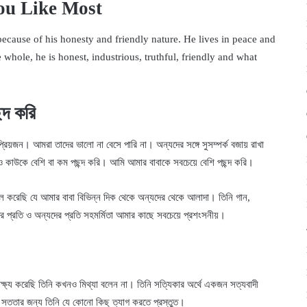
ou Like Most
ecause of his honesty and friendly nature. He lives in peace and
e whole, he is honest, industrious, truthful, friendly and what
্দ করি
রিয়জন। আমরা তাদের ভালো না বেসে পারি না। অন্যদের সঙ্গে সুসম্পর্ক বজায় রাখা
াউকে বেশি বা কম পছন্দ করি। আমি আমার বাবাকে সবচেয়ে বেশি পছন্দ করি।
াল করেছি যে আমার বাবা বিভিন্ন দিক থেকে অন্যদের থেকে আলাদা। তিনি গান,
 প্রতি ও অন্যদের প্রতি সহমর্মিতা আমার কাছে সবচেয়ে প্রশংসনীয়।
্ষ্য করেছি তিনি কখনও মিথ্যা বলেন না। তিনি সত্যিকার অর্থে একজন সত্যবাদী
। সততার জন্য তিনি যে কোনো কিছু ত্যাগ করতে প্রস্তুত।